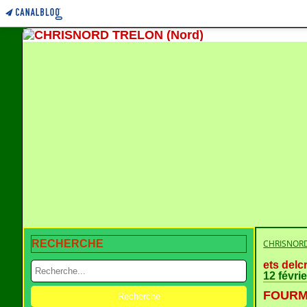
RECHERCHE
CHRISNORD
ets delc
12 févri
FOURMI