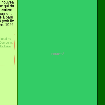
s nouvea
x qui da
première
viennent
déjà paru
 (voir lie
Vers 1926
local au
 Demoulin
,
la Père
Publicité