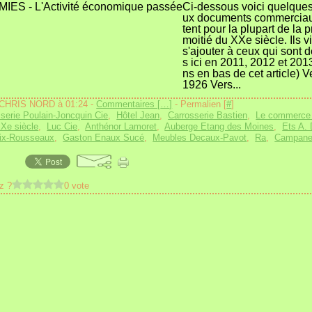
Ci-dessous voici quelque
ux documents commerciau
tent pour la plupart de la 
moitié du XXe siècle. Ils 
s'ajouter à ceux qui sont 
s ici en 2011, 2012 et 2013
ns en bas de cet article) 
1926 Vers...
 CHRIS NORD à 01:24 -
Commentaires [
…
]
- Permalien [
#
]
serie Poulain-Joncquin Cie
,
Hôtel Jean
,
Carrosserie Bastien
,
Le commerce 
Xe siècle
,
Luc Cie
,
Anthénor Lamoret
,
Auberge Etang des Moines
,
Ets A.
oix-Rousseaux
,
Gaston Enaux Sucé
,
Meubles Decaux-Pavot
,
Ra
,
Campanel
z ?
0 vote