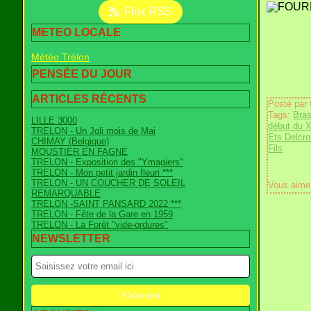
Flux RSS
METEO LOCALE
Météo Trélon
PENSÉE DU JOUR
ARTICLES RÉCENTS
Posté par
Tags:
Bras
LILLE 3000
début du X
TRELON - Un Joli mois de Mai
Ets Delcr
CHIMAY (Belgique)
Fils
MOUSTIER EN FAGNE
TRELON - Exposition des "Ymagiers"
TRELON - Mon petit jardin fleuri ***
TRELON - UN COUCHER DE SOLEIL
Vous aime
REMARQUABLE
TRELON -SAINT PANSARD 2022 ***
TRELON - Fête de la Gare en 1959
TRELON - La Forêt "vide-ordures"
NEWSLETTER