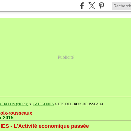
Publicité
 TRELON (NORD)
>
CATEGORIES
>
ETS DELCROIX-ROUSSEAUX
roix-rousseaux
er 2015
ES - L'Activité économique passée