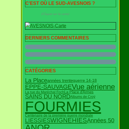
C'EST OÙ LE SUD-AVESNOIS ?
(Cliquer sur la carte)
DERNIERS COMMENTAIRES
CATÉGORIES
La Place
années trente
guerre 14-18
Vue aérienne
EPPE-SAUVAGE
La rue du Maréchal Foch
La Place d'Armes
SAINS DU NORD
Albums de Croÿ
FOURMIES
Centenaire de la première guerre mondiale
WIGNEHIES
Années 50
LIESSIES
ANOR