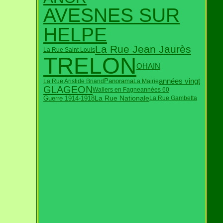
AVESNES SUR
HELPE
La Rue Jean Jaurès
La Rue Saint Louis
TRELON
OHAIN
années vingt
Panorama
La Rue Aristide Briand
La Mairie
GLAGEON
Wallers en Fagne
années 60
La Rue Nationale
Guerre 1914-1918
La Rue Gambetta