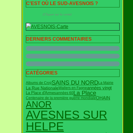
C'EST OÙ LE SUD-AVESNOIS ?
(Cliquer sur la carte)
DERNIERS COMMENTAIRES
CATÉGORIES
SAINS DU NORD
Albums de Croÿ
La Mairie
années vingt
La Rue Nationale
Wallers en Fagne
La Place
La Place d'Armes
années 60
OHAIN
Centenaire de la première guerre mondiale
ANOR
AVESNES SUR
HELPE