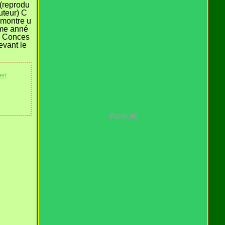
 (reprodu
auteur) C
 montre u
ême anné
s, Conces
evant le
ert
Publicité