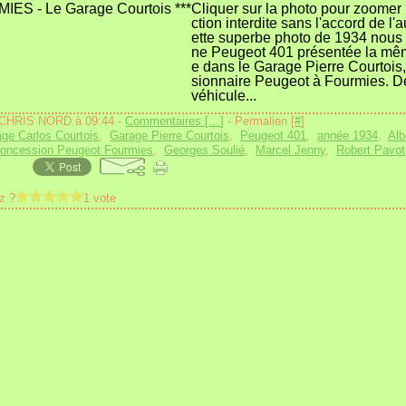
Cliquer sur la photo pour zoomer
ction interdite sans l'accord de l'
ette superbe photo de 1934 nous
ne Peugeot 401 présentée la m
e dans le Garage Pierre Courtoi
sionnaire Peugeot à Fourmies. D
véhicule...
 CHRIS NORD à 09:44 -
Commentaires [
…
]
- Permalien [
#
]
ge Carlos Courtois
,
Garage Pierre Courtois
,
Peugeot 401
,
année 1934
,
Alb
oncession Peugeot Fourmies
,
Georges Soulié
,
Marcel Jenny
,
Robert Pavot
z ?
1 vote