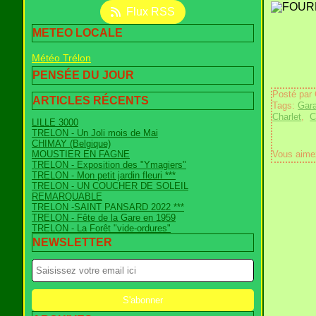
Flux RSS
METEO LOCALE
Météo Trélon
PENSÉE DU JOUR
Posté par
ARTICLES RÉCENTS
Tags:
Gara
Charlet
,
C
LILLE 3000
TRELON - Un Joli mois de Mai
CHIMAY (Belgique)
MOUSTIER EN FAGNE
Vous aime
TRELON - Exposition des "Ymagiers"
TRELON - Mon petit jardin fleuri ***
TRELON - UN COUCHER DE SOLEIL
REMARQUABLE
TRELON -SAINT PANSARD 2022 ***
TRELON - Fête de la Gare en 1959
TRELON - La Forêt "vide-ordures"
NEWSLETTER