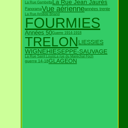
La Rue Jean Jaurès
La Rue Gambetta
Vue aérienne
années trente
Panorama
La Rue Aristide Briand
FOURMIES
Années 50
Guerre 1914-1918
TRELON
LIESSIES
WIGNEHIES
EPPE-SAUVAGE
La Rue Saint Louis
La rue du Maréchal Foch
GLAGEON
guerre 14-18