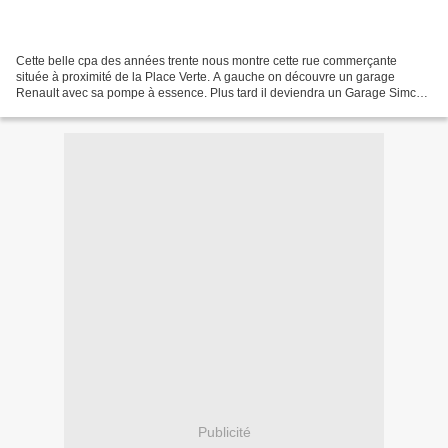
Cette belle cpa des années trente nous montre cette rue commerçante
située à proximité de la Place Verte. A gauche on découvre un garage
Renault avec sa pompe à essence. Plus tard il deviendra un Garage Simca
(Hardy) puis un garage Peugeot. Juste au dessus,...
Publicité