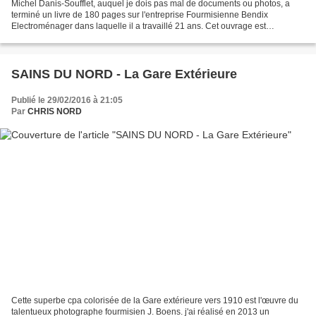
Michel Danis-Soufflet, auquel je dois pas mal de documents ou photos, a
terminé un livre de 180 pages sur l'entreprise Fourmisienne Bendix
Electroménager dans laquelle il a travaillé 21 ans. Cet ouvrage est
désormais disponible. Je me suis procuré celui-ci...
SAINS DU NORD - La Gare Extérieure
Publié le 29/02/2016 à 21:05
Par
CHRIS NORD
Cette superbe cpa colorisée de la Gare extérieure vers 1910 est l'œuvre du
talentueux photographe fourmisien J. Boens. j'ai réalisé en 2013 un