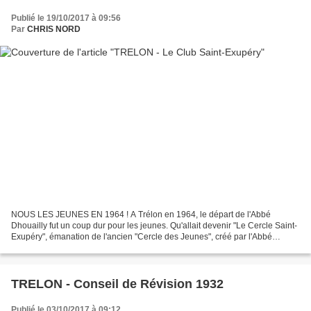
Publié le 19/10/2017 à 09:56
Par
CHRIS NORD
NOUS LES JEUNES EN 1964 ! A Trélon en 1964, le départ de l'Abbé
Dhouailly fut un coup dur pour les jeunes. Qu'allait devenir "Le Cercle Saint-
Exupéry", émanation de l'ancien "Cercle des Jeunes", créé par l'Abbé
Lussigny, qui existait au même endroit*...
TRELON - Conseil de Révision 1932
Publié le 03/10/2017 à 09:12