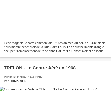
Cette magnifique carte commerciale *** très animée du début du XXe siècle
nous montre cet endroit de la Rue Saint-Louis. Les deux bâtiments d'angle
occupent l'emplacement de l'ancienne filature "La Cense" (voir ci-dessous)
Cette autre cpa du même endroit...
TRELON - Le Centre Aéré en 1968
Publié le 11/10/2014 à 11:02
Par
CHRIS NORD