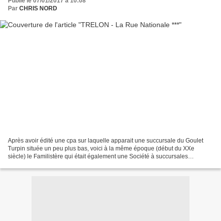
Publié le 07/01/2017 à 10:08
Par
CHRIS NORD
Après avoir édité une cpa sur laquelle apparait une succursale du Goulet
Turpin située un peu plus bas, voici à la même époque (début du XXe
siècle) le Familistère qui était également une Société à succursales
multiples*. Un peu plus loin on distingue...