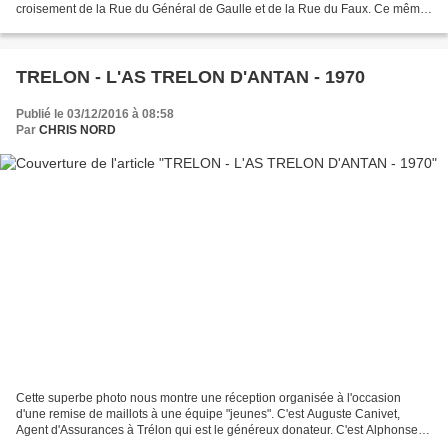
croisement de la Rue du Général de Gaulle et de la Rue du Faux. Ce même
endroit aujourd'hui. NDLR : Je me...
TRELON - L'AS TRELON D'ANTAN - 1970
Publié le 03/12/2016 à 08:58
Par
CHRIS NORD
Cette superbe photo nous montre une réception organisée à l'occasion
d'une remise de maillots à une équipe "jeunes". C'est Auguste Canivet,
Agent d'Assurances à Trélon qui est le généreux donateur. C'est Alphonse
Bourbon, (Chirurgien-dentiste) à Trélon...