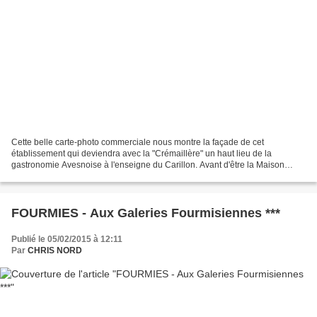
Cette belle carte-photo commerciale nous montre la façade de cet
établissement qui deviendra avec la "Crémaillère" un haut lieu de la
gastronomie Avesnoise à l'enseigne du Carillon. Avant d'être la Maison
Lenglin-Merchet dans les années trente, celle-ci...
FOURMIES - Aux Galeries Fourmisiennes ***
Publié le 05/02/2015 à 12:11
Par
CHRIS NORD