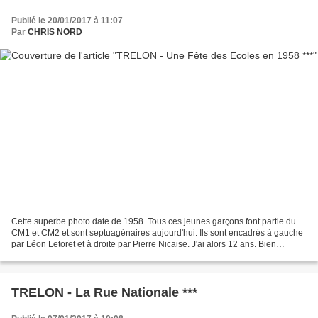
Publié le 20/01/2017 à 11:07
Par
CHRIS NORD
Cette superbe photo date de 1958. Tous ces jeunes garçons font partie du
CM1 et CM2 et sont septuagénaires aujourd'hui. Ils sont encadrés à gauche
par Léon Letoret et à droite par Pierre Nicaise. J'ai alors 12 ans. Bien
qu'ayant participé aux nombreuses...
TRELON - La Rue Nationale ***