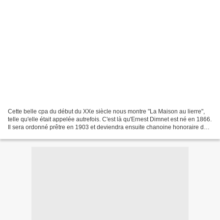
Cette belle cpa du début du XXe siècle nous montre "La Maison au lierre",
telle qu'elle était appelée autrefois. C'est là qu'Ernest Dimnet est né en 1866.
Il sera ordonné prêtre en 1903 et deviendra ensuite chanoine honoraire de
Cambrai. Professeur agrégé...