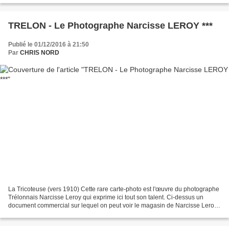
TRELON - Le Photographe Narcisse LEROY ***
Publié le 01/12/2016 à 21:50
Par
CHRIS NORD
La Tricoteuse (vers 1910) Cette rare carte-photo est l'œuvre du photographe
Trélonnais Narcisse Leroy qui exprime ici tout son talent. Ci-dessus un
document commercial sur lequel on peut voir le magasin de Narcisse Leroy.
Il se situait alors rue de la...