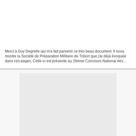
Merci à Guy Degrelle qui m'a fait parvenir ce très beau document. Il nous
montre la Société de Préparation Militaire de Trélon que j'ai déjà évoquée
dans ces pages. Celle-ci est présente au 26ème Concours National des
Tuileries le 8 juin 1913 et non pas...