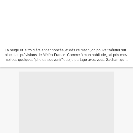
La neige et le froid étaient annoncés, et dès ce matin, on pouvait vérifier sur
place les prévisions de Météo-France. Comme à mon habitude, j'ai pris chez
moi ces quelques "photos-souvenir" que je partage avec vous. Sachant que
l'hiver annoncé sera rigoureux,...