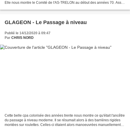
Elle nous montre le Comité de l'AS-TRELON au début des années 70. Assis
de gauche à droite : B. Baudemont...
GLAGEON - Le Passage à niveau
Publié le 14/12/2020 à 09:47
Par
CHRIS NORD
Cette belle cpa colorisée des années trente nous montre ce qu'était l'ancêtre
du passage à niveau moderne. Il se résumait alors à des barrières rigides
montées sur roulettes. Celles-ci étaient alors manoeuvrées manuellement
sur un rail par le ou la Garde-barrière...