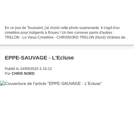
En ce jour de Toussaint, j'ai choisi cette photo surprenante. Il s'agit d'un
cimetière pour indigents à Rouen ! Un lien connexe parmi d'autres :
TRELON - Le Vieux Cimetière - CHRISNORD TRELON (Nord) Victimes de
l'usure du temps et du manque d'entretien,...
EPPE-SAUVAGE - L'Ecluse
Publié le 24/09/2020 à 16:12
Par
CHRIS NORD