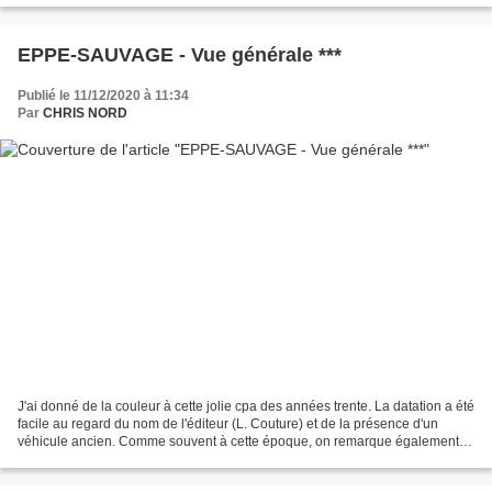
EPPE-SAUVAGE - Vue générale ***
Publié le 11/12/2020 à 11:34
Par
CHRIS NORD
J'ai donné de la couleur à cette jolie cpa des années trente. La datation a été
facile au regard du nom de l'éditeur (L. Couture) et de la présence d'un
véhicule ancien. Comme souvent à cette époque, on remarque également
l'apparition des premiers poteaux...