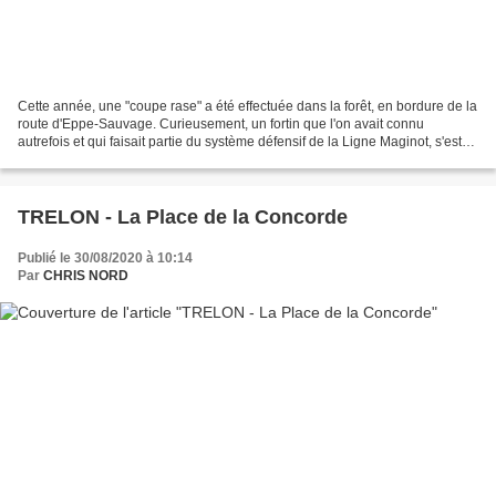
Cette année, une "coupe rase" a été effectuée dans la forêt, en bordure de la
route d'Eppe-Sauvage. Curieusement, un fortin que l'on avait connu
autrefois et qui faisait partie du système défensif de la Ligne Maginot, s'est
trouvé dégagé et redevenu visible...
TRELON - La Place de la Concorde
Publié le 30/08/2020 à 10:14
Par
CHRIS NORD