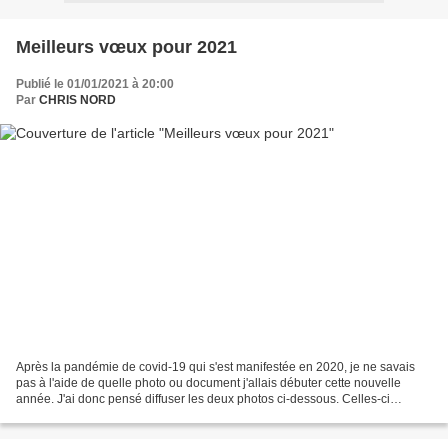
Meilleurs vœux pour 2021
Publié le 01/01/2021 à 20:00
Par
CHRIS NORD
Après la pandémie de covid-19 qui s'est manifestée en 2020, je ne savais
pas à l'aide de quelle photo ou document j'allais débuter cette nouvelle
année. J'ai donc pensé diffuser les deux photos ci-dessous. Celles-ci
résument assez bien la situation passée...