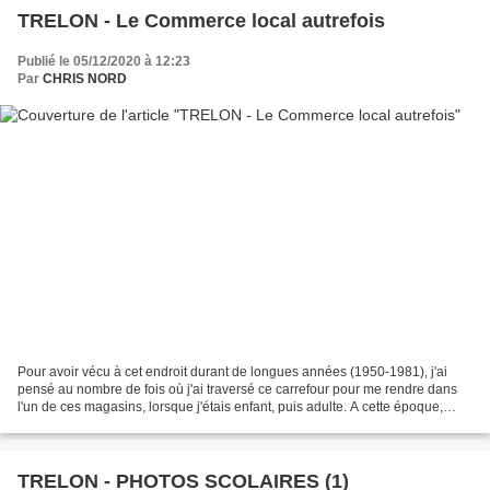
TRELON - Le Commerce local autrefois
Publié le 05/12/2020 à 12:23
Par
CHRIS NORD
Pour avoir vécu à cet endroit durant de longues années (1950-1981), j'ai
pensé au nombre de fois où j'ai traversé ce carrefour pour me rendre dans
l'un de ces magasins, lorsque j'étais enfant, puis adulte. A cette époque,
hormis une boucherie, on avait...
TRELON - PHOTOS SCOLAIRES (1)