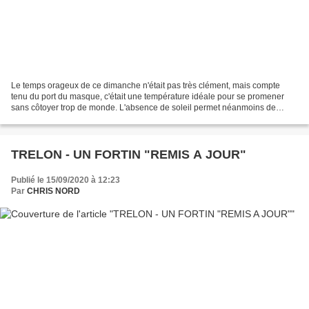
Le temps orageux de ce dimanche n'était pas très clément, mais compte
tenu du port du masque, c'était une température idéale pour se promener
sans côtoyer trop de monde. L'absence de soleil permet néanmoins de
prendre de jolies photos ! Les pédalos n'ont...
TRELON - UN FORTIN "REMIS A JOUR"
Publié le 15/09/2020 à 12:23
Par
CHRIS NORD