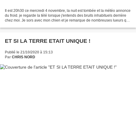
Il est 20h30 ce mercredi 4 novembre, la nuit est tombée et la météo annonce
du froid. je regarde la télé lorsque j'entends des bruits inhabituels derrière
chez moi. Je sors avec mon chien et je remarque de nombreuses lueurs qui
proviennent d'un énorme...
ET SI LA TERRE ETAIT UNIQUE !
Publié le 21/10/2020 à 15:13
Par
CHRIS NORD