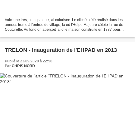
Voici une très jolie cpa que j'ai colorisée. Le cliché a été réalisé dans les
années trente à l'entrée du village, là où l'Helpe Majeure côtoie la rue de
Couturelle. Au fond on aperçoit la jolie maison construite en 1887 pour
Raoul de Caux et qui deviendra...
TRELON - Inauguration de l'EHPAD en 2013
Publié le 23/09/2020 à 22:56
Par
CHRIS NORD