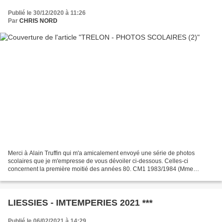
Publié le 30/12/2020 à 11:26
Par
CHRIS NORD
Merci à Alain Truffin qui m'a amicalement envoyé une série de photos
scolaires que je m'empresse de vous dévoiler ci-dessous. Celles-ci
concernent la première moitié des années 80. CM1 1983/1984 (Mme
Déjardin) 1er rang : 1)?Louvet 2)Nadège Marchand 3)Natacha...
LIESSIES - IMTEMPERIES 2021 ***
Publié le 06/02/2021 à 14:29