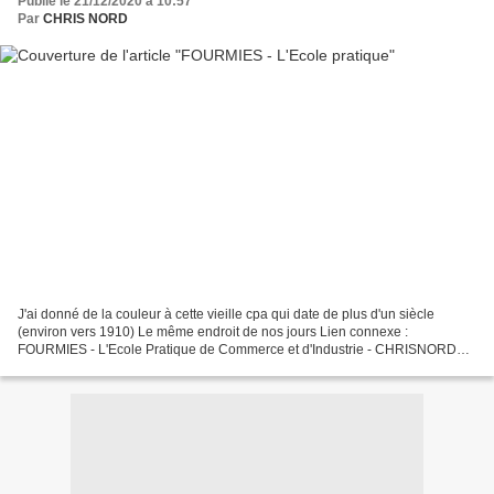
Publié le 21/12/2020 à 10:57
Par
CHRIS NORD
J'ai donné de la couleur à cette vieille cpa qui date de plus d'un siècle
(environ vers 1910) Le même endroit de nos jours Lien connexe :
FOURMIES - L'Ecole Pratique de Commerce et d'Industrie - CHRISNORD
TRELON (Nord) J'ai réuni ci-dessous une douzaine...