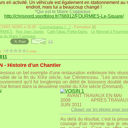
urs en activité. Un véhicule est également en stationnement a
endroit, mais lui a beaucoup changé !
*Qui est le Maire Coppeaux :
http://chrisnord.sportblog.fr/766912/FOURMIES-Le-Square/
 CHRIS NORD à 16:00 -
Commentaires [
…
]
- Permalien [
#
]
URMIES
,
Rue Jean Jaurès
,
Café-Tabac Piette-Danis
,
Le Nemrod à Fourmie
e du Maire Coppeaux
z ?
0 vote
2011
- Histoire d'un Chantier
-dessous un bel exemple d'une restauration extérieure très réuss
uble de la fin du XIXe siècle, rue Clémenceau. "Les ancie
ouviennent qu'il fut longtemps un débit de boissons doublé de l
hal ferrant dans la deuxième moitié du XXe siècle (Dromard).
AVANT TRAVAUX EN MAI
2008 APRES TRAVAUX
JUIN 2011
Cliquer sur les photos pour zo
Au delà du résultat, c'est la prou
courage d'un homme que je veu