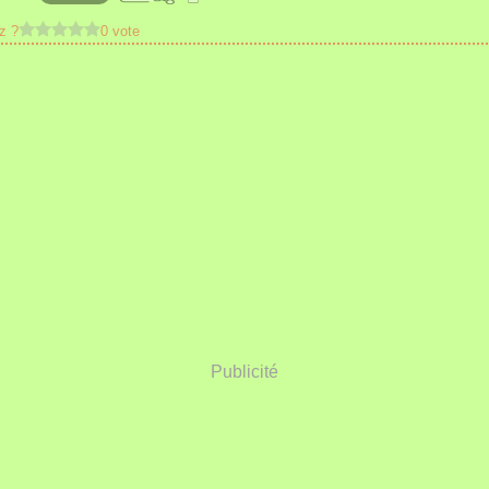
z ?
0 vote
Publicité