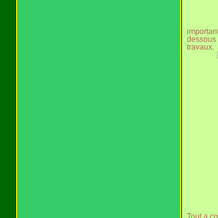
important
dessous 
travaux.
Tout a c