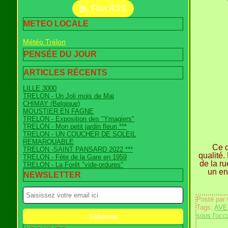
Flux RSS
METEO LOCALE
Météo Trélon
PENSÉE DU JOUR
ARTICLES RÉCENTS
LILLE 3000
TRELON - Un Joli mois de Mai
CHIMAY (Belgique)
MOUSTIER EN FAGNE
TRELON - Exposition des "Ymagiers"
TRELON - Mon petit jardin fleuri ***
TRELON - UN COUCHER DE SOLEIL
REMARQUABLE
Ce d
TRELON -SAINT PANSARD 2022 ***
qualité.
TRELON - Fête de la Gare en 1959
de la r
TRELON - La Forêt "vide-ordures"
un en
NEWSLETTER
Posté par
Tags:
AVE
sous l'occ