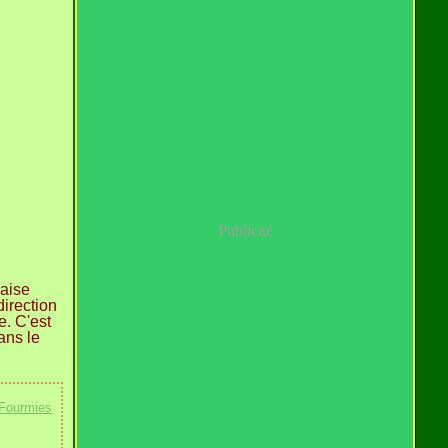
Publicité
aise
irection
e. C'est
ans le
Fourmies