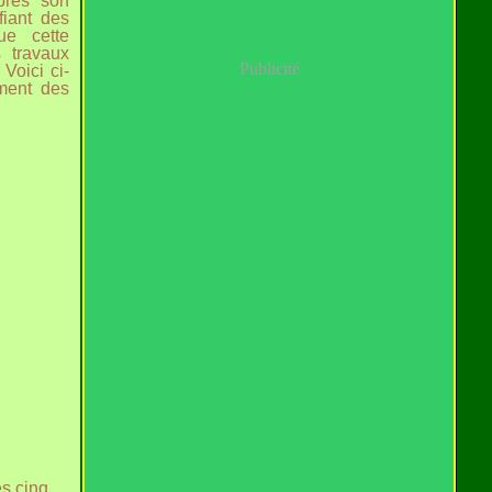
près son
ifiant des
e cette
 travaux
Publicité
 Voici ci-
ement des
s cinq