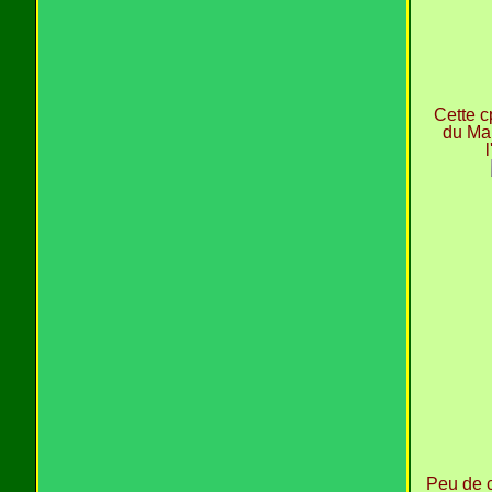
Cette c
du Mai
Peu de c