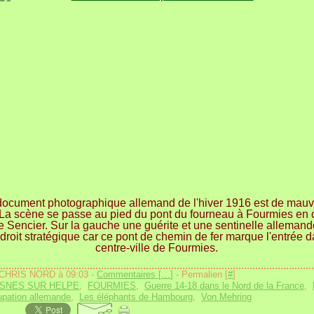
ocument photographique allemand de l'hiver 1916 est de mauv
 La scène se passe au pied du pont du fourneau à Fourmies en d
ue Sencier. Sur la gauche une guérite et une sentinelle allemand
droit stratégique car ce pont de chemin de fer marque l'entrée d
centre-ville de Fourmies.
 CHRIS NORD à 09:03 -
Commentaires [
…
]
- Permalien [
#
]
SNES SUR HELPE
,
FOURMIES
,
Guerre 14-18 dans le Nord de la France
,
upation allemande
,
Les éléphants de Hambourg
,
Von Mehring