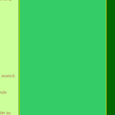
n avancé.
eule
der au