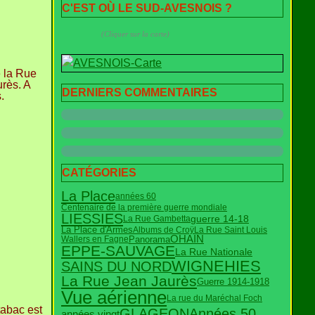
C'EST OÙ LE SUD-AVESNOIS ?
(Cliquer sur la carte)
e la Rue
urès. A
DERNIERS COMMENTAIRES
.
CATÉGORIES
La Place
années 60
Centenaire de la première guerre mondiale
LIESSIES
guerre 14-18
La Rue Gambetta
La Place d'Armes
Albums de Croÿ
La Rue Saint Louis
OHAIN
Panorama
Wallers en Fagne
EPPE-SAUVAGE
La Rue Nationale
WIGNEHIES
SAINS DU NORD
La Rue Jean Jaurès
Guerre 1914-1918
Vue aérienne
La rue du Maréchal Foch
tabac est
Années 50
GLAGEON
années vingt