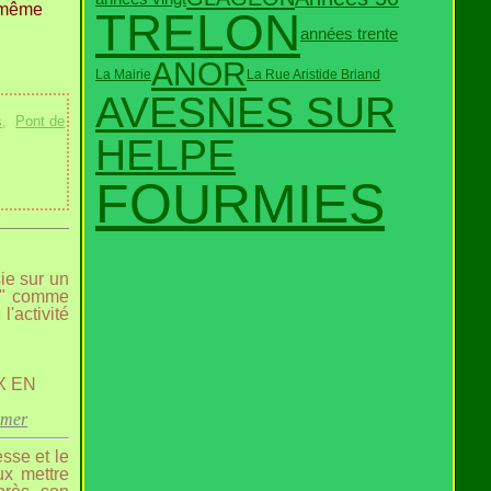
u même
TRELON
années trente
ANOR
La Mairie
La Rue Aristide Briand
AVESNES SUR
s
,
Pont de
HELPE
FOURMIES
ie sur un
ns" comme
'activité
 EN
omer
esse et le
x mettre