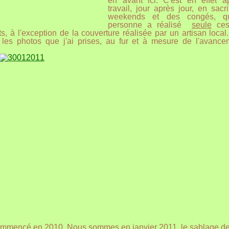
en avant ici. C'est en effet a
travail, jour après jour, en sacr
weekends et des congés, qu
personne a réalisé
seule
ces
s, à l'exception de la couverture réalisée par un artisan local.
les photos que j'ai prises, au fur et à mesure de l'avanc
ommencé en 2010. Nous sommes en janvier 2011. le sablage de