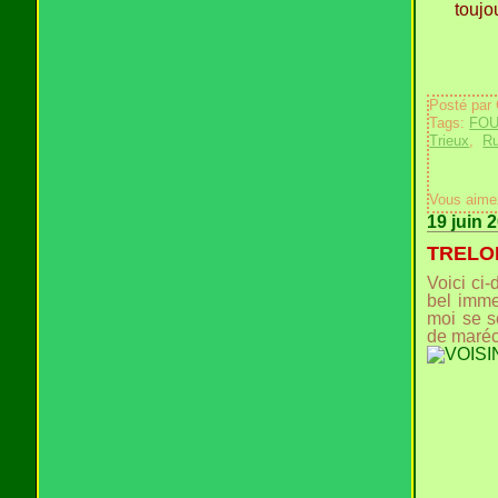
toujo
Posté par
Tags:
FO
Trieux
,
Ru
Vous aime
19 juin 
TRELON 
Voici ci
bel imme
moi se s
de maréc