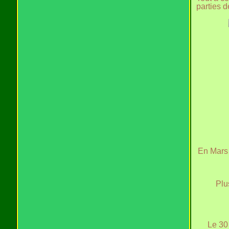
parties d
En Mars 
Plu
Le 30 